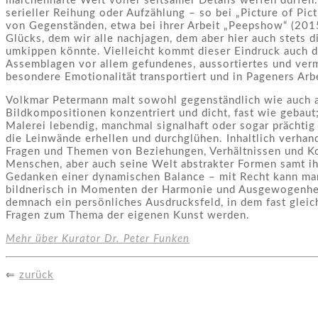
märchenhafte Welt voller seltsamer Details werfen dürfen.
serieller Reihung oder Aufzählung – so bei „Picture of Pic
von Gegenständen, etwa bei ihrer Arbeit „Peepshow“ (2015
Glücks, dem wir alle nachjagen, dem aber hier auch stets 
umkippen könnte. Vielleicht kommt dieser Eindruck auch de
Assemblagen vor allem gefundenes, aussortiertes und verm
besondere Emotionalität transportiert und in Pageners Arbe
Volkmar Petermann malt sowohl gegenständlich wie auch a
Bildkompositionen konzentriert und dicht, fast wie gebaut
Malerei lebendig, manchmal signalhaft oder sogar prächtig 
die Leinwände erhellen und durchglühen. Inhaltlich verha
Fragen und Themen von Beziehungen, Verhältnissen und Kom
Menschen, aber auch seine Welt abstrakter Formen samt i
Gedanken einer dynamischen Balance – mit Recht kann ma
bildnerisch in Momenten der Harmonie und Ausgewogenheit
demnach ein persönliches Ausdrucksfeld, in dem fast gleic
Fragen zum Thema der eigenen Kunst werden.
Mehr über Kurator Dr. Peter Funken
⇐
zurück