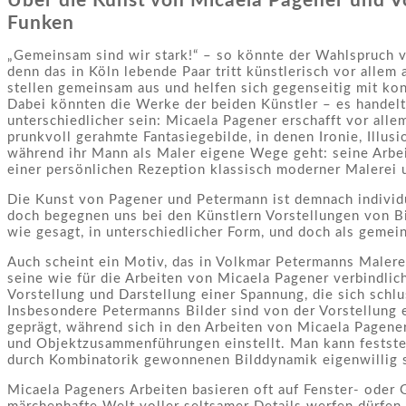
Über die Kunst von Micaela Pagener und V
Funken
„Gemeinsam sind wir stark!“ – so könnte der Wahlspruch 
denn das in Köln lebende Paar tritt künstlerisch vor alle
stellen gemeinsam aus und helfen sich gegenseitig mit kons
Dabei könnten die Werke der beiden Künstler – es handel
unterschiedlicher sein: Micaela Pagener erschafft vor allem
prunkvoll gerahmte Fantasiegebilde, in denen Ironie, Illu
während ihr Mann als Maler eigene Wege geht: seine Arbei
einer persönlichen Rezeption klassisch moderner Malerei 
Die Kunst von Pagener und Petermann ist demnach individue
doch begegnen uns bei den Künstlern Vorstellungen von B
wie gesagt, in unterschiedlicher Form, und doch als gemein
Auch scheint ein Motiv, das in Volkmar Petermanns Malerei
seine wie für die Arbeiten von Micaela Pagener verbindlich
Vorstellung und Darstellung einer Spannung, die sich schlu
Insbesondere Petermanns Bilder sind von der Vorstellung 
geprägt, während sich in den Arbeiten von Micaela Pagener
und Objektzusammenführungen einstellt. Man kann feststel
durch Kombinatorik gewonnenen Bilddynamik eigenwillig s
Micaela Pageners Arbeiten basieren oft auf Fenster- oder G