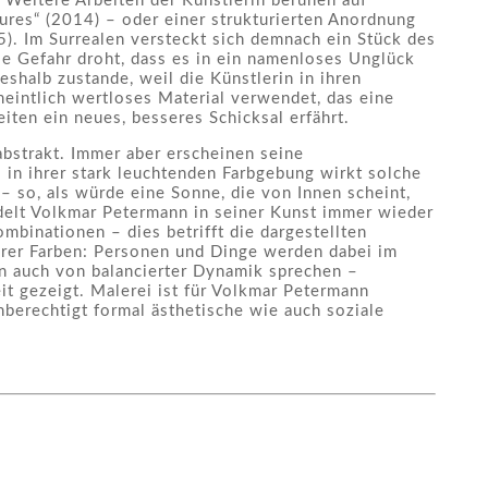
 Weitere Arbeiten der Künstlerin beruhen auf
tures“ (2014) – oder einer strukturierten Anordnung
). Im Surrealen versteckt sich demnach ein Stück des
die Gefahr droht, dass es in ein namenloses Unglück
shalb zustande, weil die Künstlerin in ihren
eintlich wertloses Material verwendet, das eine
iten ein neues, besseres Schicksal erfährt.
bstrakt. Immer aber erscheinen seine
; in ihrer stark leuchtenden Farbgebung wirkt solche
– so, als würde eine Sonne, die von Innen scheint,
ndelt Volkmar Petermann in seiner Kunst immer wieder
binationen – dies betrifft die dargestellten
hrer Farben: Personen und Dinge werden dabei im
n auch von balancierter Dynamik sprechen –
 gezeigt. Malerei ist für Volkmar Petermann
hberechtigt formal ästhetische wie auch soziale