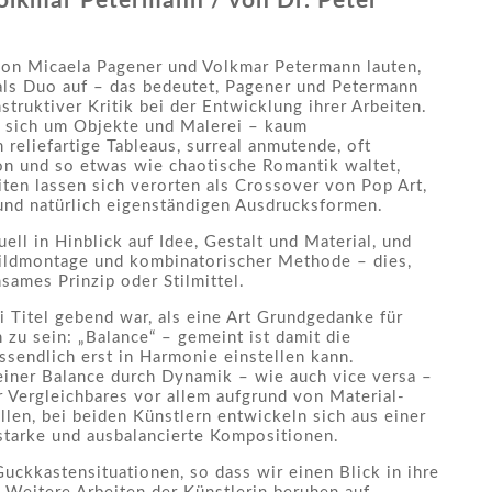
olkmar Petermann / von Dr. Peter
von Micaela Pagener und Volkmar Petermann lauten,
m als Duo auf – das bedeutet, Pagener und Petermann
truktiver Kritik bei der Entwicklung ihrer Arbeiten.
t sich um Objekte und Malerei – kaum
 reliefartige Tableaus, surreal anmutende, oft
sion und so etwas wie chaotische Romantik waltet,
ten lassen sich verorten als Crossover von Pop Art,
und natürlich eigenständigen Ausdrucksformen.
ll in Hinblick auf Idee, Gestalt und Material, und
ildmontage und kombinatorischer Methode – dies,
sames Prinzip oder Stilmittel.
 Titel gebend war, als eine Art Grundgedanke für
 zu sein: „Balance“ – gemeint ist damit die
ssendlich erst in Harmonie einstellen kann.
einer Balance durch Dynamik – wie auch vice versa –
 Vergleichbares vor allem aufgrund von Material-
len, bei beiden Künstlern entwickeln sich aus einer
tarke und ausbalancierte Kompositionen.
uckkastensituationen, so dass wir einen Blick in ihre